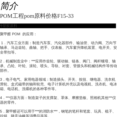
简介
POM工程pom原料价格F15-33
种塑胶原料
聚甲醛 POM 的应用：
1．汽车工业方面：制造汽车泵、汽化器部件、输油管、动力阀、万向节
轴承、马达齿轮、曲轴、把手、仪表板、汽车窗升降机装置、电开关、安
全带扣等。
2．机械制造业中：***应用作齿轮、驱动轴、链条、阀门、阀杆螺母、轴
承、凸轮、叶轮、滚轮、喷头、导轨、衬套、管接头和机械结构件等传动
部件。
3．电子电气、家用电器领域：制造插头、开关、按扭、继电器、洗衣机
滑轮、盒式磁带的轴和轮壳、电子计算机外壳以及电视机、洗衣机、电冰
箱、电话机、洗碟机的各种零件等。
4．***仪器方面：制造架子的支撑架、罩体、摩擦垫板、照相机其他***仪
器的零件。
5．聚甲醛还可以用于***的消防水***，钢笔的笔杆和笔套、玩具、梳子、
拉链、睫毛油棒等消费品等等。