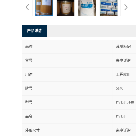
产品详请
品牌
苏威Solef
货号
来电详询
用途
工程应用
5140
牌号
PVDF 5140
型号
PVDF
品名
外形尺寸
来电详询