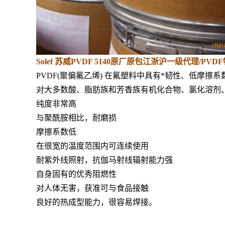
Solef 苏威PVDF 5140原厂原包江浙沪一级代理/PVD
PVDF(聚偏氟乙烯) 在氟塑料中具有*韧性、低摩
对大多数酸、脂肪族和芳香族有机化合物、氯化溶剂
纯度非常高
与聚酰胺相比，耐磨损
摩擦系数低
在很宽的温度范围内可连续使用
耐紫外线照射，抗伽马射线辐射能力强
自身固有的优秀阻燃性
对人体无害，获准可与食品接触
良好的热成型能力，很容易焊接。