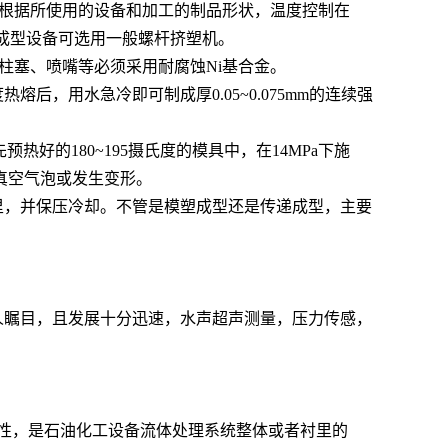
，根据所使用的设备和加工的制品形状，温度控制在
挤塑成型设备可选用一般螺杆挤塑机。
柱塞、喷嘴等必须采用耐腐蚀Ni基合金。
熔后，用水急冷即可制成厚0.05~0.075mm的连续强
热好的180~195摄氏度的模具中，在14MPa下施
真空气泡或发生变形。
里，并保压冷却。不管是模塑成型还是传递成型，主要
世人瞩目，且发展十分迅速，水声超声测量，压力传感，
变性，是石油化工设备流体处理系统整体或者衬里的