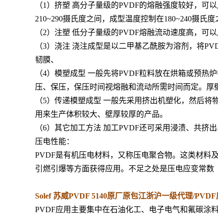
（1）挤塑 高分子量级的PVDF的熔融强度较好，
210~290摄氏度之间，成型温度控制在180~2
（2）注塑 低分子量级的PVDF熔融流动速度高，
（3）浇注 浇注成型是以二甲基乙酰胺为溶剂，将PVDF
韧膜、
（4）模塑成型 一般先将PVDF粒料放在烘箱或预热炉中
压、保压，保压时间视熔融和流动所需时间而定。厚
（5）传递模塑成型 一般先采用挤出机塑化，然后
用来生产体积较大、壁厚较厚的产品。
（6）其它加工方法 加工PVDF还可采用浸渍、共挤
压电性能：
PVDF是有机压电材料，又称压电聚合物。这类材料
引燃引爆等方面获得应用。不足之处是压电应变常数
Solef 苏威PVDF 5140原厂原包江浙沪一级代理/PV
PVDF应用主要集中在石油化工、电子电气和氟碳涂