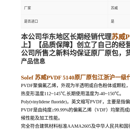
厂家
苏威
是否进口
是
本
公司华东地区
长期经销代理
苏威P
上
】【品质
保障
】创立了自己的经
公司所售之新料均保证原厂原包，
产品信息
Solef 苏威PVDF 5140原厂原包江浙沪一
PVDF聚偏氟乙烯，外观为半透明或白色粉体或颗粒，分子链
热变形温度112~145℃,长期使用温度为-40~150℃。
Poly(vinylidene fluoride)，英文缩写PVDF，主要
PVDF是由纯度≥99.99%的偏氟乙烯（VDF）均
候性能及加工性能。
完全符合建筑材料标准AAMA2605及中华人民共和国