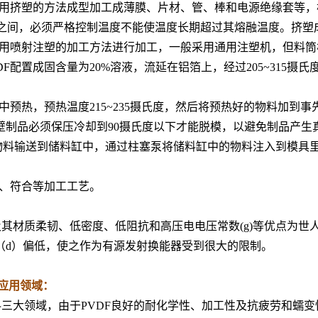
可以用挤塑的方法成型加工成薄膜、片材、管、棒和电源绝缘套等
40摄氏度之间，必须严格控制温度不能使温度长期超过其熔融温度。
可以用喷射注塑的加工方法进行加工，一般采用通用注塑机，但料筒
配置成固含量为20%溶液，流延在铝箔上，经过205~315摄氏度热
预热，预热温度215~235摄氏度，然后将预热好的物料加到事先预
壁制品必须保压冷却到90摄氏度以下才能脱模，以避免制品产生
将物料输送到储料缸中，通过柱塞泵将储料缸中的物料注入到模具
出、符合等加工工艺。
及其材质柔韧、低密度、低阻抗和高压电电压常数(g)等优点为
（d）偏低，使之作为有源发射换能器受到很大的限制。
DF应用领域：
料三大领域，由于PVDF良好的耐化学性、加工性及抗疲劳和蠕