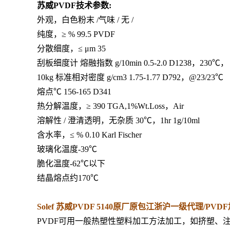
苏威PVDF技术参数:
外观，白色粉末 /气味 / 无 /
纯度，≥ % 99.5 PVDF
分散细度，≤ μm 35
刮板细度计 熔融指数 g/10min 0.5-2.0 D1238，230℃，
10kg 标准相对密度 g/cm3 1.75-1.77 D792，@23/23℃
熔点℃ 156-165 D341
热分解温度，≥ 390 TGA,1%Wt.Loss，Air
溶解性 / 澄清透明，无杂质 30℃，1hr 1g/10ml
含水率，≤ % 0.10 Karl Fischer
玻璃化温度-39℃
脆化温度-62℃以下
结晶熔点约170℃
Solef 苏威PVDF 5140原厂原包江浙沪一级代理/PVD
PVDF可用一般热塑性塑料加工方法加工，如挤塑、