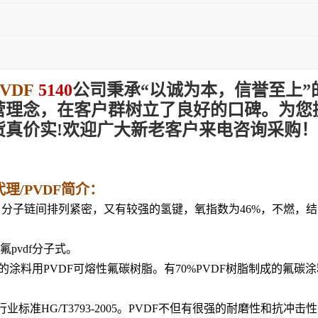
VDF
5140
公司秉承“以诚为本，信誉至上”
营理念，在客户群树立了良好的口碑。为您
货真价实!欢迎广大新老客户来电咨询采购！
级代理/PVDF简介：
间排列紧密，又有较强的氢键，氧指数为46%，不燃，结晶度65%~78
是指偏氟pvdf分子式。
聚而成的涂料用PVDF可熔性氟碳树脂。有70%PVDF树脂制成的
行业标准HG/T3793-2005。PVDF不但有很强的耐磨性和抗