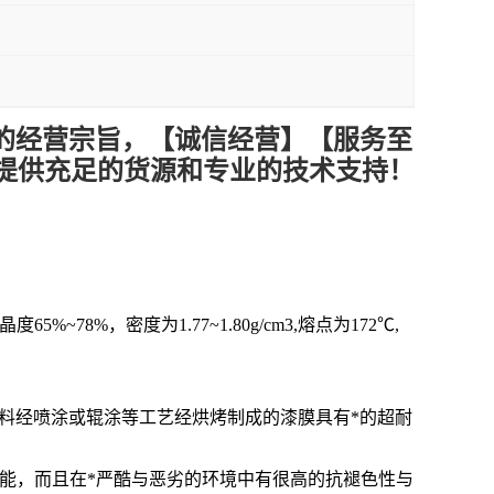
的经营宗旨，【诚信
经营
】【服务
至
提供充足的货源和专业的技术支持！
%，密度为1.77~1.80g/cm3,熔点为172℃,
氟碳涂料经喷涂或辊涂等工艺经烘烤制成的漆膜具有*的超耐
冲击性能，而且在*严酷与恶劣的环境中有很高的抗褪色性与