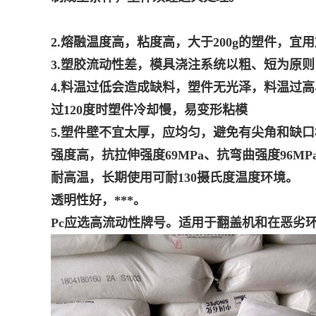
2.熔融温度高，粘度高，大于200g的塑件，宜
3.塑胶流动性差，模具浇注系统以粗、短为原
4.料温过低会造成缺料，塑件无光泽，料温过
过120度时塑件冷却慢，易变形粘模
5.塑件壁不宜太厚，应均匀，避免有尖角和缺口
强度高，抗拉伸强度69MPa、抗弯曲强度96MP
耐高温，长期使用可耐130摄氏度温度环境。
透明性好，***。
Pc应选高流动性牌号。适用于翻盖机和在恶劣