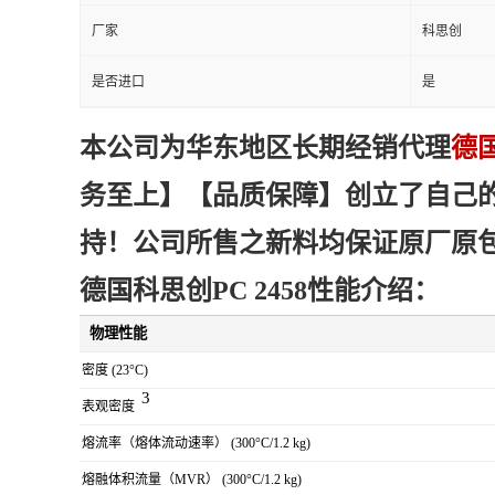
厂家
科思创
是否进口
是
本
公司为华东地区
长期经销代理
德国
务
至上
】【品质
保障
】创立了自己
持！公司所售之新料均保证原厂原
德国科思创PC 2458性能介绍：
物理性能
密度
(23°C)
3
表观密度
熔流率（熔体流动速率）
(300°C/1.2 kg)
熔融体积流量（MVR）
(300°C/1.2 kg)