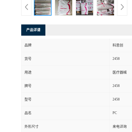
产品详请
品牌
科思创
2458
货号
用途
医疗器械
2458
牌号
2458
型号
PC
品名
外形尺寸
来电详询