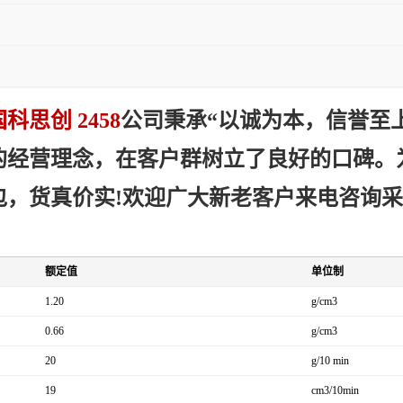
科思创 2458
公司秉承“以诚为本，信誉至
的经营理念，在客户群树立了良好的口碑。
包，货真价实!欢迎广大新老客户来电咨询
额定值
单位制
1.20
g/cm3
0.66
g/cm3
20
g/10 min
19
cm3/10min