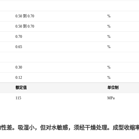
0.50 到 0.70
%
0.50 到 0.70
%
0.70
%
0.65
%
0.30
%
0.12
%
额定值
单位制
115
MPa
流动性差。吸湿小，但对水敏感，须经干燥处理。成型收缩