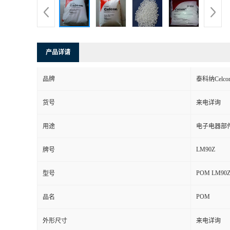
产品详请
品牌
泰科纳Celco
货号
来电详询
用途
电子电器部
LM90Z
牌号
POM LM90
型号
POM
品名
外形尺寸
来电详询