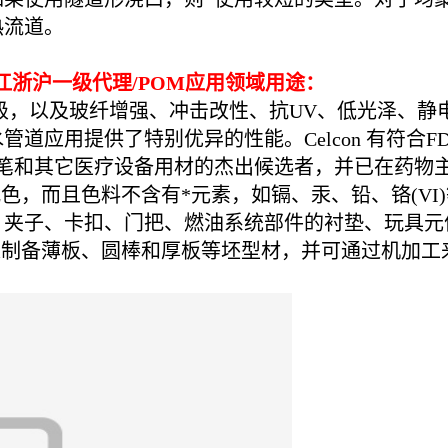
热流道。
江浙沪一级代理/POM应用领域用途：
充级品级，以及玻纤增强、冲击改性、抗UV、低光泽
应用提供了特别优异的性能。Celcon 有符合FD
和其它医疗设备用材的杰出候选者，并已在药物主文件
配色，而且色料不含有*元素，如镉、汞、铅、铬(VI)
、夹子、卡扣、门把、燃油系统部件的衬垫、玩具元
以用来制备薄板、圆棒和厚板等坯型材，并可通过机加