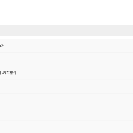
n®
件\汽车部件
Z