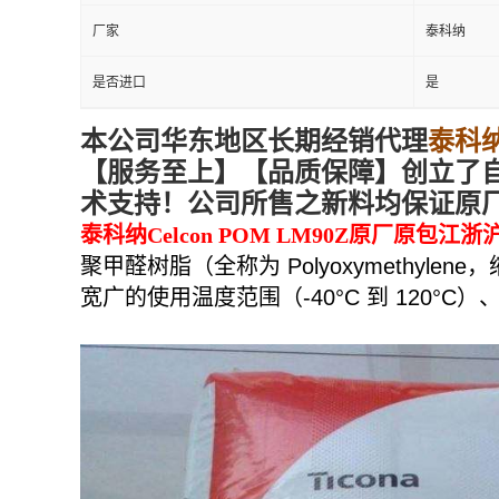
厂家
泰科纳
是否进口
是
本
公司华东地区
长期经销代理
泰科
【服务
至上
】【品质
保障
】创立了
术支持！公司所售之新料均保证原
泰科纳
Celcon POM LM90Z
原厂原包江浙沪
聚甲醛树脂（全称为
Polyoxymethylene
，
宽广的使用温度范围（
-40°C
到
120°C
）