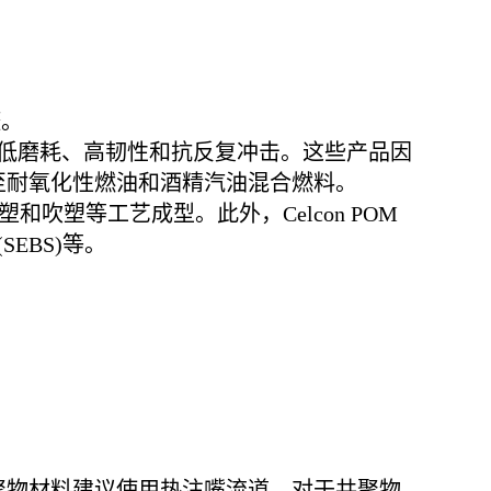
醛。
且它具有低磨耗、高韧性和抗反复冲击。这些产品因
至耐氧化性燃油和酒精汽油混合燃料。
吹塑等工艺成型。此外，Celcon POM
EBS)等。
聚物材料建议使用热注嘴流道。对于共聚物