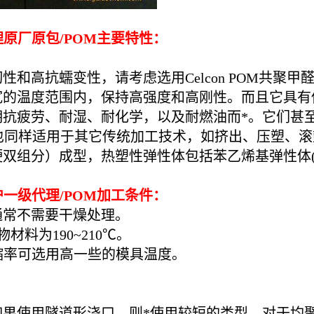
原厂原包/POM主要特性：
和高抗蠕变性，请考虑选用Celcon POM共聚甲
OM一样，在很宽的温度范围内，保持高强度和高刚性。而
期抗疲劳、耐湿、耐化学，以及耐燃油而*。它们甚
但也同样适用于其它传统加工技术，如挤出、压塑、滚塑和
组分）成型，热塑性弹性体包括苯乙烯基弹性体(S
一级代理/POM加工条件：
通常不需要干燥处理。
材料为190~210℃。
收缩率可选用高一些的模具温度。
如果使用隧道形浇口，则*使用较短的类型。对于均