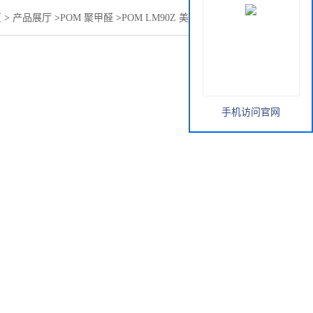
页
>
产品展厅
>
POM 聚甲醛
>
POM LM90Z 美国泰科纳Celcon®
手机访问官网