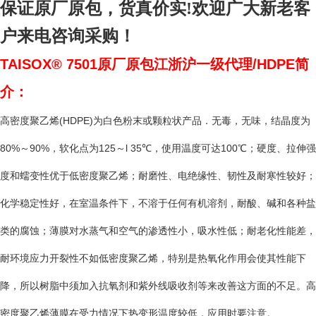
保证原厂原包，货真价实!欢迎广大新老客
户来电咨询采购！
TAISOX® 7501原厂原包江浙沪一级代理/HDPE简
介：
高密度聚乙烯(HDPE)为白色粉末或颗粒状产品．无毒，无味，结晶度为
80%～90%，软化点为125～l 35℃，使用温度可达100℃；硬度、拉伸强
度和蠕变性优于低密度聚乙烯；耐磨性、电绝缘性、韧性及耐寒性较好；
化学稳定性好，在室温条件下，不溶于任何有机溶剂，耐酸、碱和各种盐
类的腐蚀；薄膜对水蒸气和空气的渗透性小，吸水性低；耐老化性能差，
耐环境应力开裂性不如低密度聚乙烯，特别是热氧化作用会使其性能下
降，所以树脂中须加入抗氧剂和紫外线吸收剂等来改善这方面的不足。高
密度聚乙烯薄膜在受力情况下热变形温度较低，应用时要注意。