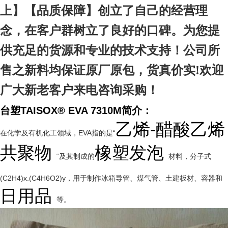
上
】【品质
保障
】创立了自己的经营理
念，在客户群树立了良好的口碑。为您提
供充足的货源和专业的技术支持！公司所
售之新料均保证原厂原包，货真价实!欢迎
广大新老客户来电咨询采购！
台塑TAISOX® EVA 7310M简介：
乙烯-醋酸乙烯
在化学及有机化工领域，EVA指的是“
共聚物
橡塑发泡
“及其制成的
材料，分子式
(C2H4)x.(C4H6O2)y，用于制作冰箱导管、煤气管、土建板材、容器和
日用品
等。