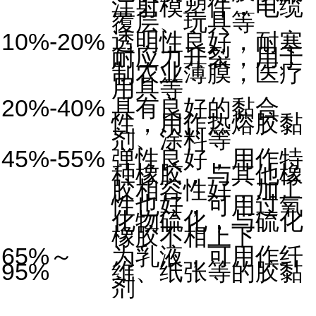
注射模塑件，电缆
覆层、玩具等
10%-20%
透明性良好，耐寒
耐应力开裂，用于
制农业薄膜，医疗
用具等
20%-40%
具有良好的黏合
性，用作热熔胶黏
剂、涂料等
45%-55%
弹性良好，用作特
种橡胶，与其他橡
胶相容性好，加工
性也好，可用过氧
化物硫化，与硫化
橡胶不相上下
65%～
为乳液，可用作纤
95%
维、纸张等的胶黏
剂