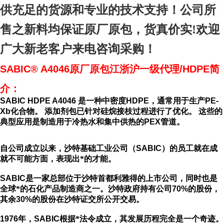
供充足的货源和专业的技术支持！公司所
售之新料均保证原厂原包，货真价实!欢迎
广大新老客户来电咨询采购！
SABIC® A4046原厂原包江浙沪一级代理/HDPE简
介：
SABIC HDPE A4046
是一种中密度
HDPE
，通常用于生产
PE-
Xb
化合物。
添加剂包已针对硅烷接枝过程进行了优化。
这些的
典型应用是制造用于冷热水和集中供热的
PEX
管道。
自公司成立以来，沙特基础工业公司（
SABIC
）的员工就在成
就不可能方面，表现出*的才能。
SABIC
是一家总部位于沙特首都利雅得的上市公司，同时也是
全球*的石化产品制造商之一。沙特政府持有公司
70%
的股份，
其余
30%
的股份在沙特证交所公开交易。
1976
年，
SABIC
根据*法令成立，其发展历程完全是一个奇迹。