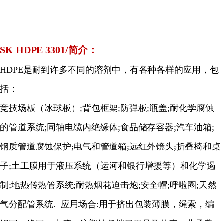
SK HDPE 3301/简介：
HDPE是耐到许多不同的溶剂中，有各种各样的应用，包
括：
竞技场板（冰球板）;背包框架;防弹板;瓶盖;耐化学腐蚀
的管道系统;同轴电缆内绝缘体;食品储存容器;汽车油箱;
钢质管道腐蚀保护;电气和管道箱;远红外镜头;折叠椅和桌
子;土工膜用于液压系统（运河和银行增援等）和化学遏
制;地热传热管系统;耐热烟花迫击炮;安全帽;呼啦圈;天然
气分配管系统. 应用场合:用于挤出包装薄膜，绳索，编