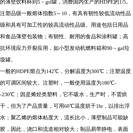
的薄壁饮料杯到5－gsl罐，消费国内生产的HDPE的1/5。
注塑品级一般熔体指数5～10，有具有韧性较低流动性品
级和具有可加工性的较高流动性品级。用途包括日用品
和食品薄壁包装物；有韧性、耐用的食品和涂料罐；高
抗环境应力开裂应用，如小型发动机燃料箱和90－gal垃
圾罐。
一般的HDPE熔点为142℃，分解温度为300℃；注塑温度
的可调区间较大。注塑时，一般使用温度为180℃-
-230℃；因是烯烃类塑料，它不吸水，生产时，不需烘
干，但为了产品质量，可用60℃温度烘干1hr，以排出浮
水；聚乙烯的熔体粘度大，流长比小，薄壁制品可能缺
胶，因此，浇口和流道相对较大；制品易带静电，表面