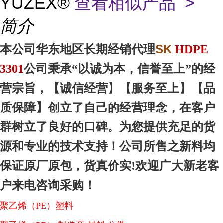
YUZEX®
查看相似产品 >
简介
SK
本
公司华东地区
长期经销代理
HDPE
3301
公司秉承“以诚为本，信誉至上”的经
营宗旨，【诚信
经营
】【服务
至上
】【品
质
保障
】创立了自己的经营理念，在客户
群树立了良好的口碑。为您提供充足的货
源和专业的技术支持！公司所售之新料均
保证原厂原包，货真价实!欢迎广大新老客
户来电咨询采购！
聚乙烯（PE）塑料