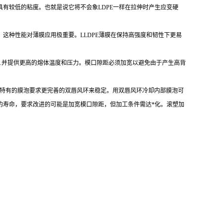
具有较低的粘度。也就是说它将不会象LDPE一样在拉伸时产生应变硬
结。这种性能对薄膜应用极重要。LLDPE薄膜在保持高强度和韧性下更易
的功率.并提供更高的熔体温度和压力。模口隙距必须加宽以避免由于产生高背
DPE的特有的膜泡要求更完善的双唇风环来稳定。用双唇风环冷却内部膜泡可
塑机的寿命，要求改进的可能是加宽模口隙距，但加工条件需达*化。滚塑加