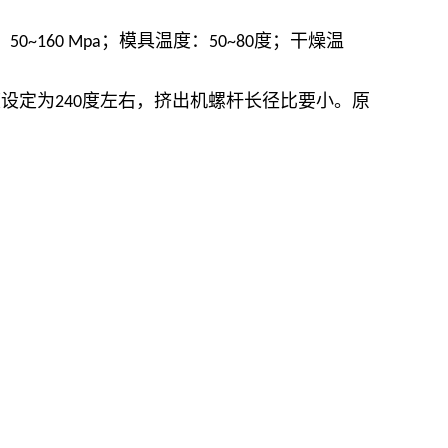
：
；模具温度：
度；干燥温
50~160 Mpa
50~80
度设定为
度左右，挤出机螺杆长径比要小。原
240