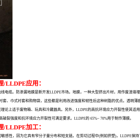
/LLDPE应用：
和电线电缆。防渗漏地膜是新开发LLDPE市场。地膜，一种大型挤出片材，用作废渣
用衬套、巾式衬套和购物袋，这些都是利用改进强度和韧性后这种树脂的优点。透明薄膜
强度理论上适于废物箱、玩具和冷藏器具。另外，LLDPE的高抗环境应力开裂性使其
裂强度和抗环境应力开裂性可满足要求。LLDPE的 65%~ 70%用于制作薄膜。
/LLDPE加工：
的剪切敏感性，因为它具有窄分子量分布和短支链。在剪切过程中(例如挤塑)，LLDPE