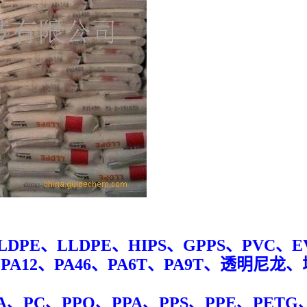
：
DPE、LLDPE、HIPS、GPPS、PVC、E
1、PA12、PA46、PA6T、PA9T、透
PC、PPO、PPA、PPS、PPE、PETG、