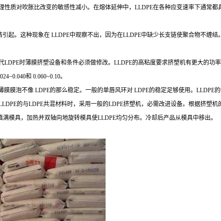
理性质对吹胀比改变的敏感性减小。在熔体延伸中，LLDPE在各种应变速率下通常都
引起。这种现象在 LLDPE中观察不出，因为在LLDPE中缺少长支链使聚合物不缠
PE 替代LDPE时薄膜挤塑设备和条件必须做修改。LLDPE的高粘度要求挤塑机有更大
040和 0.060~0.10。
吹塑薄膜膜泡不像 LDPE的那么稳定。一般的单唇风环对 LDPE的稳定足够使用。LL
LLDPE的与LDPE共混材料时，采用一般的LDPE挤塑机，必需改进设备。根据挤
PE填满模具，加热并双轴向地旋转模具使LLDPE均匀分布。冷却后产品从模具中移出。