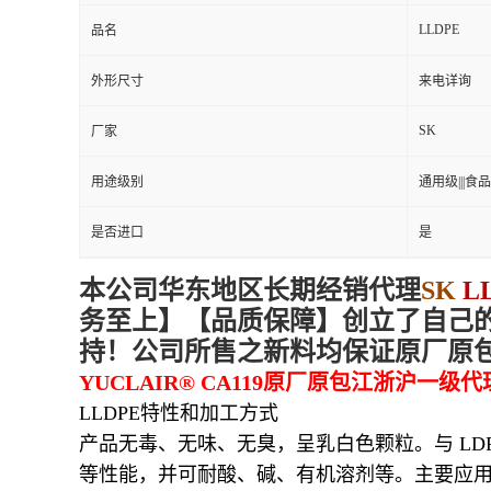
LLDPE
品名
外形尺寸
来电详询
SK
厂家
用途级别
通用级|||食品级
是否进口
是
本
公司华东地区
长期经销代理
SK
LL
务
至上
】【品质
保障
】创立了自己
持！公司所售之新料均保证原厂原
YUCLAIR® CA119原厂原包江浙沪一级代
LLDPE特性和加工方式
产品无毒、无味、无臭，呈乳白色颗粒。与 L
等性能，并可耐酸、碱、有机溶剂等。主要应