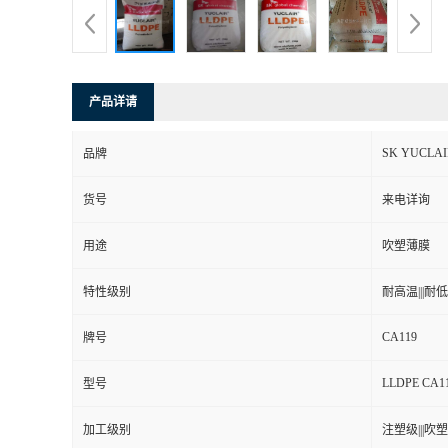
产品详请
SK YUCLA
品牌
货号
来电详询
用途
吹塑薄膜
特性级别
耐高温|||耐低温
CA119
牌号
LLDPE CA1
型号
加工级别
注塑级|||吹塑级