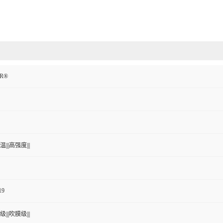
IR®
|||高强度|||
19
|||吹膜级|||