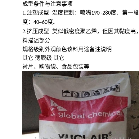
成型条件与注意事项
1.注塑成型 温度控制：喷嘴
度、第一段
190~280
度：
度。
40~60
2.挤压成型 类似低密度聚乙烯，但因其黏度高
料描述部分
规格级别外观颜色该料用途备注说明
其它 薄膜级 其它
衬片、购物袋、食品包装等