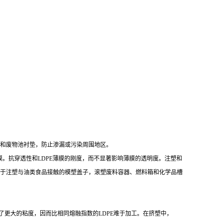
填埋和废物池衬垫，防止渗漏或污染周围地区。
。抗穿透性和LDPE薄膜的刚度，而不显著影响薄膜的透明度。注塑和
适用于注塑与油类食品接触的模塑盖子，滚塑废料容器、燃料箱和化学品槽
保持了更大的粘度，因而比相同熔融指数的LDPE难于加工。在挤塑中，