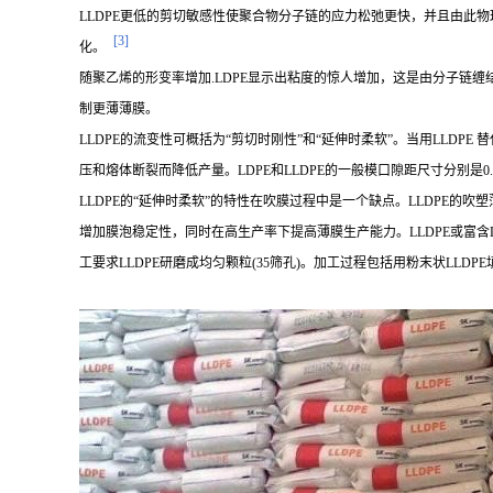
LLDPE更低的剪切敏感性使聚合物分子链的应力松弛更快，并且由此物
[3]
化。
随聚乙烯的形变率增加.LDPE显示出粘度的惊人增加，这是由分子链缠结
制更薄薄膜。
LLDPE的流变性可概括为“剪切时刚性”和“延伸时柔软”。当用LLD
压和熔体断裂而降低产量。LDPE和LLDPE的一般模口隙距尺寸分别是0.024~0.
LLDPE的“延伸时柔软”的特性在吹膜过程中是一个缺点。LLDPE的
增加膜泡稳定性，同时在高生产率下提高薄膜生产能力。LLDPE或富含
工要求LLDPE研磨成均匀颗粒(35筛孔)。加工过程包括用粉末状LLD