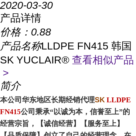
2020-03-30
产品详情
价格：
0.88
产品名称
LLDPE FN415 韩国
SK YUCLAIR®
查看相似产品
>
简介
SK
本
公司华东地区
长期经销代理
LLDPE
FN415
公司秉承“以诚为本，信誉至上”的
经营宗旨，【诚信
经营
】【服务
至上
】
【品质
保障
】创立了自己的经营理念，在