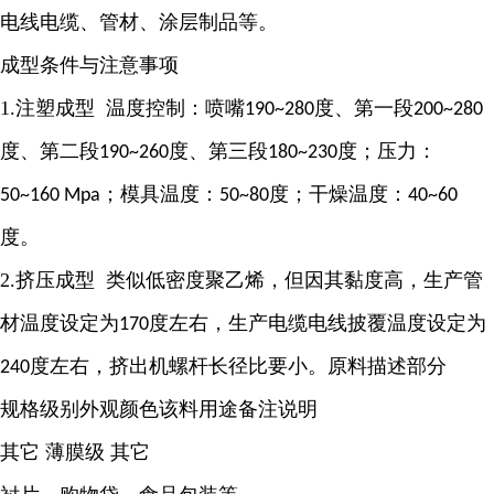
电线电缆、管材、涂层制品等。
成型条件与注意事项
1.注塑成型 温度控制：喷嘴
度、第一段
190~280
200~280
度、第二段
度、第三段
度；压力：
190~260
180~230
；模具温度：
度；干燥温度：
50~160 Mpa
50~80
40~60
度。
2.挤压成型 类似低密度聚乙烯，但因其黏度高，生产管
材温度设定为
度左右，生产电缆电线披覆温度设定为
170
度左右，挤出机螺杆长径比要小。原料描述部分
240
规格级别外观颜色该料用途备注说明
其它 薄膜级 其它