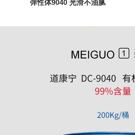
弹性体9040 光滑不油腻