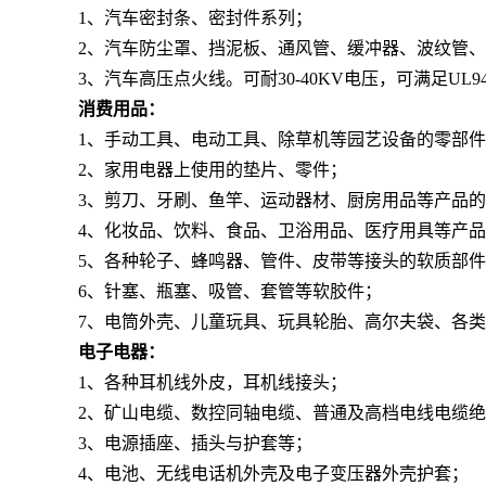
1、汽车密封条、密封件系列；
2、汽车防尘罩、挡泥板、通风管、缓冲器、波纹管
3、汽车高压点火线。可耐30-40KV电压，可满足UL9
消费用品：
1、手动工具、电动工具、除草机等园艺设备的零部
2、家用电器上使用的垫片、零件；
3、剪刀、牙刷、鱼竿、运动器材、厨房用品等产品
4、化妆品、饮料、食品、卫浴用品、医疗用具等产
5、各种轮子、蜂鸣器、管件、皮带等接头的软质部
6、针塞、瓶塞、吸管、套管等软胶件；
7、电筒外壳、儿童玩具、玩具轮胎、高尔夫袋、各
电子电器：
1、各种耳机线外皮，耳机线接头；
2、矿山电缆、数控同轴电缆、普通及高档电线电缆
3、电源插座、插头与护套等；
4、电池、无线电话机外壳及电子变压器外壳护套；