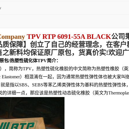
y
Company
TPV RTP 6091-55A BLACK
公司
品质
保障
】创立了自己的经营理念，在客户
售之新料均保证原厂原包，货真价实!欢迎
理原厂原包/热塑性硫化体TPV简介：
anizate），简称为TPV，热塑性硫化橡胶的中文简称为热塑性橡胶（英文Th
stic Elastomer）相混淆在一起，因为通常热塑性弹性体也
R，就是指以SBS、SEBS等苯乙烯类弹性体为基料的热塑性弹
那应该是热塑性动态硫化橡胶（英文为Thermoplastic Dyami