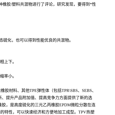
备的99种橡胶/塑料共混物进行了评论，研究发现，要得到*性
动态硫化，也可以得到性能优良的共混物。
不相上下。
收缩率小。
胶材料、其他TPE弹性体（包括TPR\SBS、SEBS、
创新、提升产品附加值、提高竞争力方面提供了新的选
动态硫化橡胶，是高度硫化的三元乙丙橡胶EPDM微粒分散在连
料的特性，可以快速经济和方便地加工成型。TPV热塑