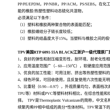
PP/PE/EPDM，PP/NBR，PP/ACM，PS/
能的橡胶/热塑性塑料动态硫化共混物，
必须满足以下条件：
（1）塑料和橡胶两种聚合物的表面能匹配；
（2）橡胶缠结分子链长度较低；
（3）塑料的结晶度大于15%。当塑料与橡胶之间
TPV美国RTP 6091-55A BLACK
江浙沪一级代理原厂
1、良好的弹性和耐压缩变形性，耐环境、耐老化性
2、应用温度范围广（– 60—150℃），软硬度应用范
3、优良的加工性能：可用注射、挤出等热塑性塑料
4、绿色环保，可回收使用，且反复使用六次性能无
5、比重轻（0.90—0.97），外观质量均匀，表面档
TPU等）材料或PVC等塑料材料相比，在综合性能
择。 TPV是Thermoplastic Vulcani
续聚丙烯PP相中组成的高分*性体材料。TPV常温