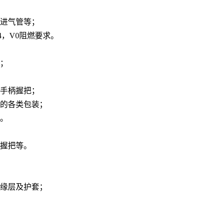
、进气管等；
4，V0阻燃要求。
件；
的手柄握把；
品的各类包装；
件。
类握把等。
绝缘层及护套；