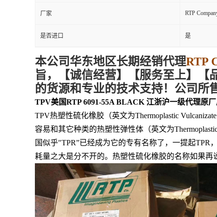
RTP Compan
厂家
是否进口
是
本
公司华东地区
长期经销代理
RTP 
旨，【诚信
经营
】【服务
至上
】【
的货源和专业的技术支持！公司所
TPV美国RTP 6091-55A BLACK 江浙沪一级代
TPV热塑性硫化橡胶（英文为Thermoplastic Vulc
容易和其它种类的热塑性弹性体（英文为Thermopla
国似乎"TPR”已经成为它的专有名称了，一提起TP
耗量之大是分不开的。热塑性硫化橡胶的名称如果再说的详细一点，