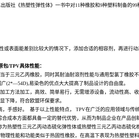
SEBS。在化工出版社《热塑性弹性体》一书中对11种橡胶和9种塑料制
的极性或表面能差别比较大的情况下，添加合适的相容剂，再进行
原包/TPV具体性能：
相当于三元乙丙橡胶，同时其耐油耐溶剂性能与通用型氯丁橡胶
围广(2*—54D),易染色的优点大大提高了制品设计的自由度。
的加工方法加工，高效、简单易行，无需增添设备，流动性高、
明显下降，符合欧盟环保要求。
次高，手感好。 基于以上性能特点， TPV在广泛的应用领域与传统橡
和综合成本方面都具备一定的替代优势，从而为制品企业在产品
zate的简称，中文名称为热塑性三元乙丙动态硫化弹性体或热塑性三元乙丙
下的物理性能和功能类似于热固性橡胶，在高温下表现为热塑性塑