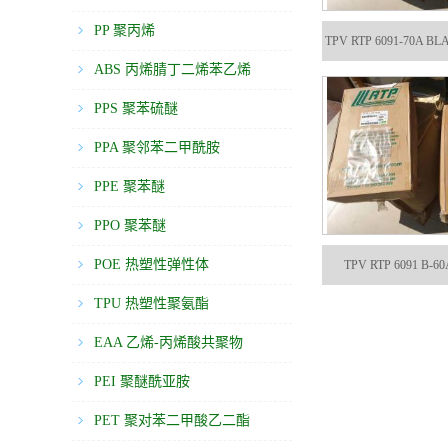
PP 聚丙烯
TPV RTP 6091-70A BL
ABS 丙烯腈丁二烯苯乙烯
PPS 聚苯硫醚
PPA 聚邻苯二甲酰胺
PPE 聚苯醚
PPO 聚苯醚
POE 热塑性弹性体
TPV RTP 6091 B-6
TPU 热塑性聚氨酯
Compa
EAA 乙烯-丙烯酸共聚物
PEI 聚醚酰亚胺
PET 聚对苯二甲酸乙二酯