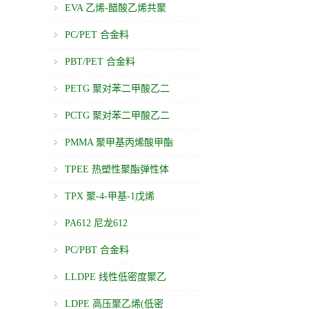
EVA 乙烯-醋酸乙烯共聚
物
PC/PET 合金料
PBT/PET 合金料
PETG 聚对苯二甲酸乙二
醇酯
PCTG 聚对苯二甲酸乙二
醇
PMMA 聚甲基丙烯酸甲酯
TPEE 热塑性聚酯弹性体
TPX 聚-4-甲基-1戊烯
PA612 尼龙612
PC/PBT 合金料
LLDPE 线性低密度聚乙
烯
LDPE 高压聚乙烯(低密