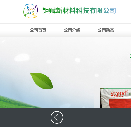
公司首页
公司介绍
公司动态