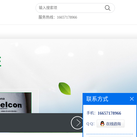
服务热线：
16657178966
联系方式
手机：
16657178966
Q Q：