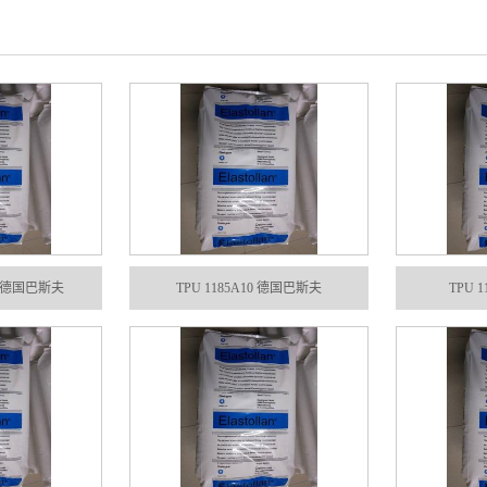
HF 德国巴斯夫
TPU 1185A10 德国巴斯夫
TPU 