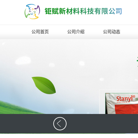
公司首页
公司介绍
公司动态