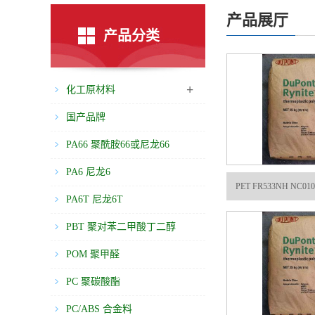
产品展厅
产品分类
+
化工原材料
国产品牌
PA66 聚酰胺66或尼龙66
PA6 尼龙6
PET FR533NH NC01
PA6T 尼龙6T
PBT 聚对苯二甲酸丁二醇
酯
POM 聚甲醛
PC 聚碳酸酯
PC/ABS 合金料