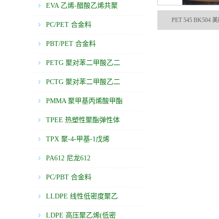
EVA 乙烯-醋酸乙烯共聚
PET 545 BK504 
物
PC/PET 合金料
PBT/PET 合金料
PETG 聚对苯二甲酸乙二
醇酯
PCTG 聚对苯二甲酸乙二
醇
PMMA 聚甲基丙烯酸甲酯
TPEE 热塑性聚酯弹性体
TPX 聚-4-甲基-1戊烯
PA612 尼龙612
PC/PBT 合金料
LLDPE 线性低密度聚乙
烯
LDPE 高压聚乙烯(低密