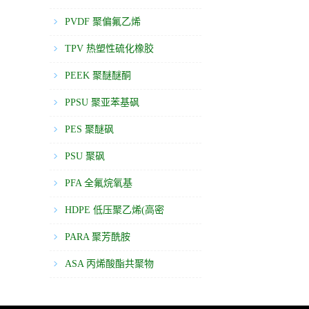
度)
PVDF 聚偏氟乙烯
TPV 热塑性硫化橡胶
PEEK 聚醚醚酮
PPSU 聚亚苯基砜
PES 聚醚砜
PSU 聚砜
PFA 全氟烷氧基
HDPE 低压聚乙烯(高密
度)
PARA 聚芳酰胺
ASA 丙烯酸酯共聚物