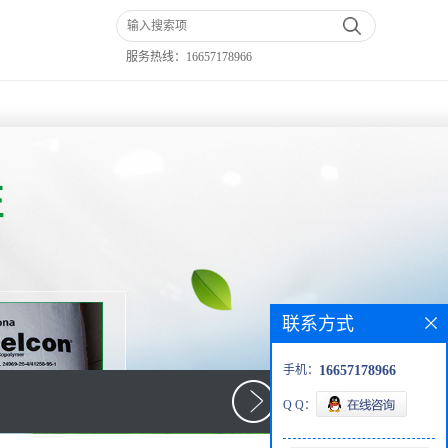
服务热线：
16657178966
联系方式
手机：
16657178966
Q Q：