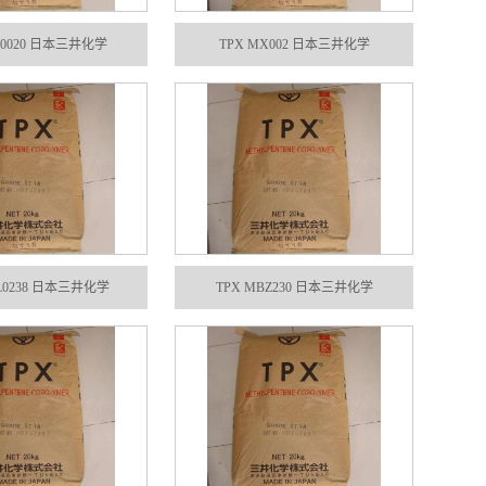
X0020 日本三井化学
TPX MX002 日本三井化学
LL0238 日本三井化学
TPX MBZ230 日本三井化学