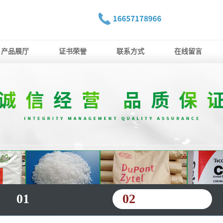
产品展厅
证书荣誉
联系方式
在线留言
01
02