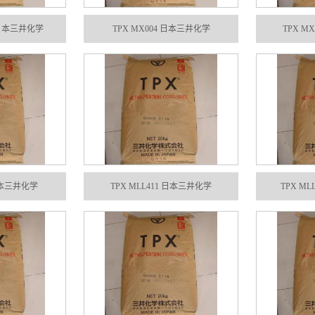
B 日本三井化学
TPX MX004 日本三井化学
TPX M
 日本三井化学
TPX MLL411 日本三井化学
TPX M